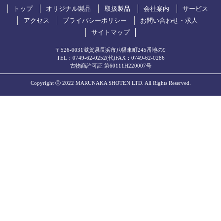
トップ
オリジナル製品
取扱製品
会社案内
サービス
アクセス
プライバシーポリシー
お問い合わせ・求人
サイトマップ
〒526-0031滋賀県長浜市八幡東町245番地の9
TEL：
0749-62-0252
(代)
FAX：0749-62-0286
古物商許可証 第60111H220007号
Copyright ⓒ 2022 MARUNAKA SHOTEN LTD. All Rights Reserved.